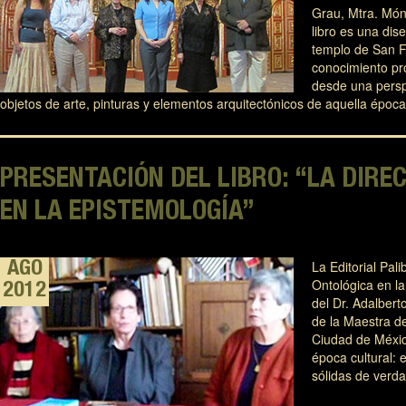
Grau, Mtra. Móni
libro es una dise
templo de San F
conocimiento pro
desde una perspec
objetos de arte, pinturas y elementos arquitectónicos de aquella época
PRESENTACIÓN DEL LIBRO: “LA DIRE
EN LA EPISTEMOLOGÍA”
La Editorial Pali
AGO
Ontológica en la
2012
del Dr. Adalbert
de la Maestra d
Ciudad de México
época cultural: e
sólidas de verd