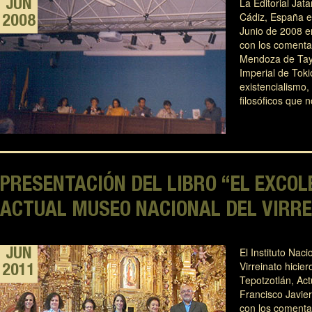
La Editorial Jat
JUN
Cádiz, España e
2008
Junio de 2008 en
con los comenta
Mendoza de Tayl
Imperial de Toki
existencialismo,
filosóficos que
PRESENTACIÓN DEL LIBRO “EL EXCOL
ACTUAL MUSEO NACIONAL DEL VIRRE
El Instituto Nac
JUN
Virreinato hicie
2011
Tepotzotlán, Act
Francisco Javier
con los comenta